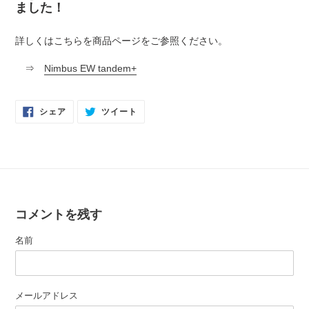
ました！
詳しくはこちらを商品ページをご参照ください。
⇒
Nimbus EW tandem+
FACEBOOK
TWITTER
シェア
ツイート
で
に
シ
投
ェ
稿
ア
す
す
る
る
コメントを残す
名前
メールアドレス