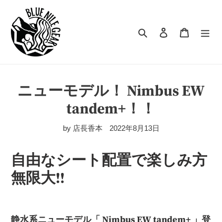
コ
ン
テ
検索
ログイン
カート
ン
ツ
に
ス
キ
ニューモデル！ Nimbus EW
ッ
tandem+！！
プ
す
る
by 店長香本
2022年8月13日
自由なシート配置で楽しみ方
無限大‼
静水系ニューモデル「 Nimbus EW tandem+ 」登