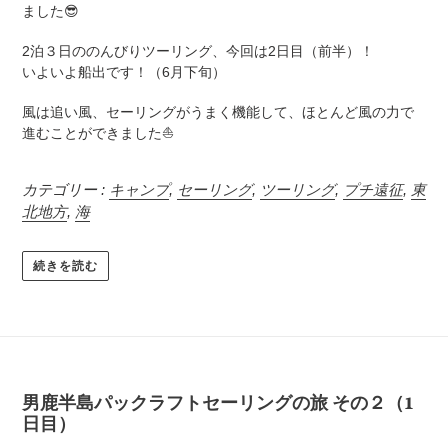
ました
😎
2泊３日ののんびりツーリング、今回は2日目（前半）！
いよいよ船出です！（6月下旬）
風は追い風、セーリングがうまく機能して、ほとんど風の力で
進むことができました⛵️
カテゴリー :
キャンプ
,
セーリング
,
ツーリング
,
プチ遠征
,
東
北地方
,
海
続きを読む
男鹿半島パックラフトセーリングの旅 その２（1
日目）