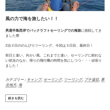
風の力で海を旅したい！！
男鹿半島西岸でパックラフトセーリングでの海旅
に挑戦してき
ました
😎
2泊３日ののんびりツーリング、今回は３日目、最終日！
前日と違い、向かい風。これまでと違い、セーリングに頼れな
い状況のなか、帰りの飛行機の時間を気にしつつ・・・頑張り
ました！
カテゴリー :
キャンプ
,
セーリング
,
ツーリング
,
プチ遠征
,
東
北地方
,
海
続きを読む