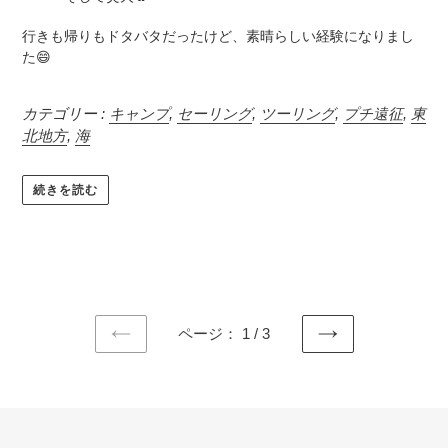
行きも帰りもドタバタだったけど、素晴らしい経験になりまし
た
😄
カテゴリー :
キャンプ
,
セーリング
,
ツーリング
,
プチ遠征
,
東
北地方
,
海
続きを読む
ページ： 1 / 3
前
次
の
の
ペ
ペ
ー
ー
ジ
ジ