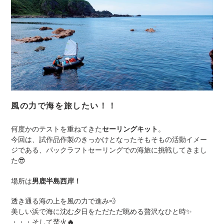
風の力で海を旅したい！！
何度かのテストを重ねてきた
セーリングキット
。
今回は、試作品作製のきっかけとなったそもそもの活動イメー
ジである、パックラフトセーリングでの海旅に挑戦してきまし
た
😎
場所は
男鹿半島西岸！
透き通る海の上を風の力で進み
💨
美しい浜で海に沈む夕日をただただ眺める贅沢なひと時
✨
・・・そして焚火
🔥