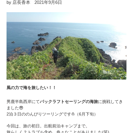
by 店長香本
2021年9月6日
風の力で海を旅したい！！
男鹿半島西岸にて
パックラフトセーリングの海旅
に挑戦してき
ました
😎
2泊３日ののんびりツーリングです⛵️（6月下旬）
今回は、旅の初日。出航前泊キャンプまで。
旅らしく？トラブル含め、色々なことがありました(笑)