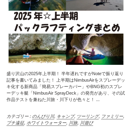
盛り沢山の2025年上半期！ 半年遅れですがNoteで振り返り
記事を書いてみました！ 上半期はNimbusAirをスプレーデッ
キ化する新商品「簡易スプレーカバー」やBNG初のスプレ
ーデッキ艇「NimbusAir SprayDeck」の発売があり、その試
作品テストを兼ねた川旅・川下りが色々と！ ...
カテゴリー :
のんびり川
,
キャンプ
,
ツーリング
,
ファミリー
,
プチ遠征
,
ホワイトウォーター
,
川旅
,
川遊び