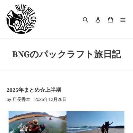
コ
ン
テ
検索
ログイン
カート
ン
ツ
に
ス
キ
BNGのパックラフト旅日記
ッ
プ
す
る
2025年まとめ☆上半期
by 店長香本
2025年12月26日