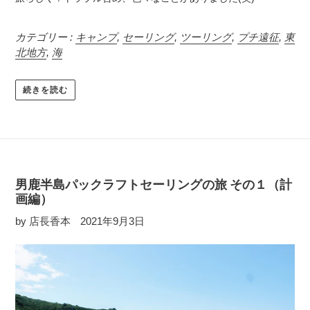
カテゴリー :
キャンプ
,
セーリング
,
ツーリング
,
プチ遠征
,
東
北地方
,
海
続きを読む
男鹿半島パックラフトセーリングの旅 その１（計
画編）
by 店長香本
2021年9月3日