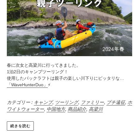
春に次女と高梁川に行ってきました。
1泊2日のキャンプツーリング！
使用したパックラフトは親子の楽しい川下りにピッタリな…
「WaveHunterDuo」
⚡
カテゴリー :
キャンプ
,
ツーリング
,
ファミリー
,
プチ遠征
,
ホ
ワイトウォーター
,
中国地方
,
商品紹介
,
高梁川
続きを読む