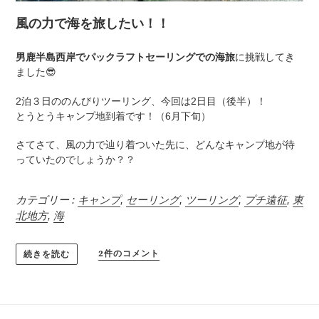
風の力で海を旅したい！！
男鹿半島西岸でパックラフトセーリングでの海旅
に挑戦してき
ました
😎
2泊３日ののんびりツーリング、今回は2日目（後半）！
とうとうキャンプ地到着です！（6月下旬）
さてさて、風の力で辿り着ついた先に、どんなキャンプ地が待
っていたのでしょうか？？
カテゴリー :
キャンプ
,
セーリング
,
ツーリング
,
プチ遠征
,
東
北地方
,
海
2件のコメント
続きを読む