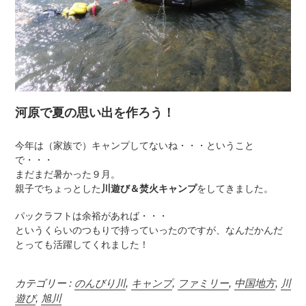
河原で夏の思い出を作ろう！
今年は（家族で）キャンプしてないね・・・ということ
で・・・
まだまだ暑かった９月。
親子でちょっとした
川遊び＆焚火キャンプ
をしてきました。
パックラフトは余裕があれば・・・
というくらいのつもりで持っていったのですが、なんだかんだ
とっても活躍してくれました！
カテゴリー :
のんびり川
,
キャンプ
,
ファミリー
,
中国地方
,
川
遊び
,
旭川