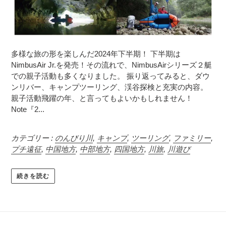
多様な旅の形を楽しんだ2024年下半期！ 下半期は
NimbusAir Jr.を発売！その流れで、NimbusAirシリーズ２艇
での親子活動も多くなりました。 振り返ってみると、ダウ
ンリバー、キャンプツーリング、渓谷探検と充実の内容。
親子活動飛躍の年、と言ってもよいかもしれません！
Note『2...
カテゴリー :
のんびり川
,
キャンプ
,
ツーリング
,
ファミリー
,
プチ遠征
,
中国地方
,
中部地方
,
四国地方
,
川旅
,
川遊び
続きを読む