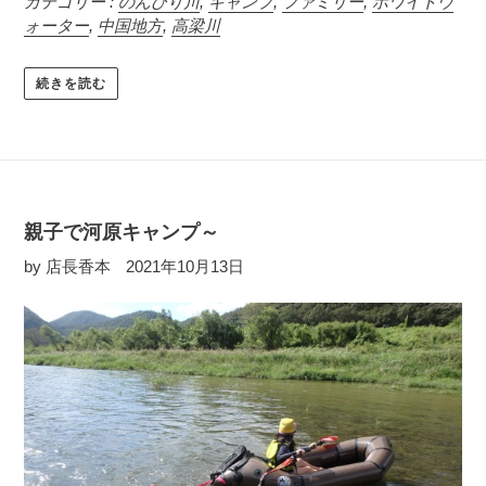
カテゴリー :
のんびり川
,
キャンプ
,
ファミリー
,
ホワイトウ
ォーター
,
中国地方
,
高梁川
続きを読む
親子で河原キャンプ～
by 店長香本
2021年10月13日