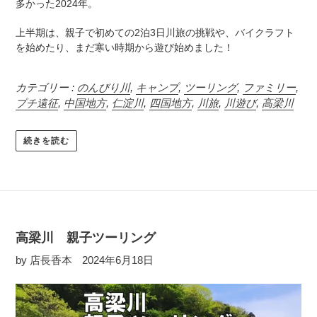
多かった2024年。
上半期は、
親子で初めての2泊3日川旅の挑戦や、
バイクラフト
を始めたり、まだ寒い時期から遊び始めました！
カテゴリー :
のんびり川
,
キャンプ
,
ツーリング
,
ファミリー
,
プチ遠征
,
中国地方
,
仁淀川
,
四国地方
,
川旅
,
川遊び
,
高梁川
続きを読む
高梁川 親子ツーリング
by 店長香本
2024年6月18日