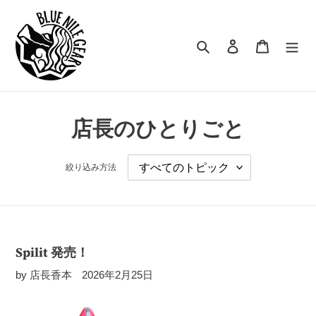
コ
ン
テ
検索
ログイン
カート
ン
ツ
に
ス
キ
店長のひとりごと
ッ
プ
す
絞り込み方法
る
Spilit 発売！
by 店長香本
2026年2月25日